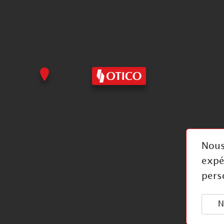
Site internet
Nous
expé
pers
N