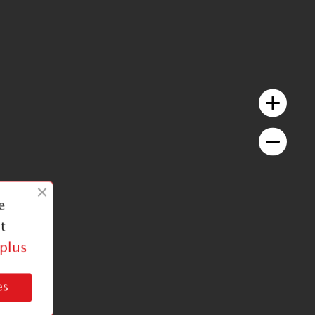
e
t
 plus
es