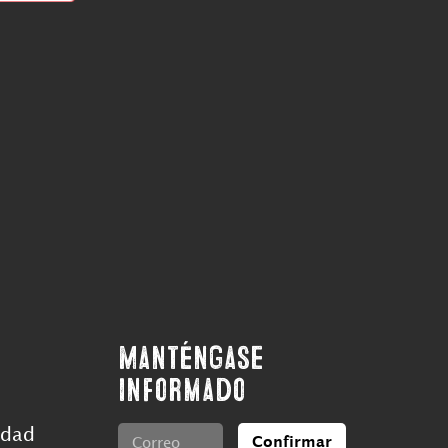
Manténgase
informado
idad
Confirmar