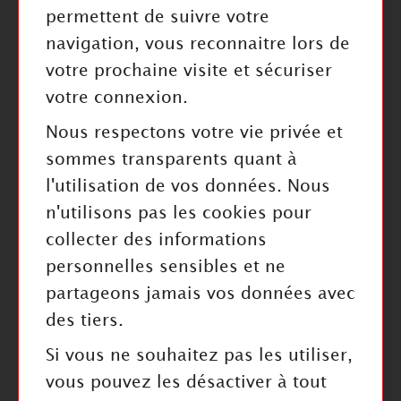
permettent de suivre votre
navigation, vous reconnaitre lors de
INFORMATIONS
votre prochaine visite et sécuriser
Mentions légales
votre connexion.
Politique de confidentialité
Nous respectons votre vie privée et
Index Égalité Professionnelle
sommes transparents quant à
Cookies
l'utilisation de vos données. Nous
n'utilisons pas les cookies pour
collecter des informations
personnelles sensibles et ne
RESTEZ INFORMÉ
partageons jamais vos données avec
des tiers.
Valider
Si vous ne souhaitez pas les utiliser,
J'ai pris connaissance de la politique de confidentialité
vous pouvez les désactiver à tout