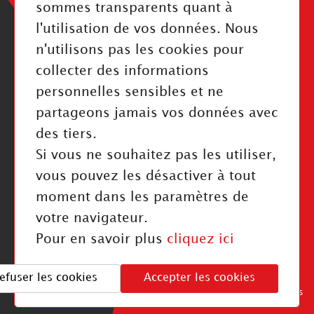
Cookies
sommes transparents quant à
l'utilisation de vos données. Nous
n'utilisons pas les cookies pour
collecter des informations
personnelles sensibles et ne
RESTEZ INFORMÉ
partageons jamais vos données avec
des tiers.
Valider
Si vous ne souhaitez pas les utiliser,
J'ai pris connaissance de la politique de confidentialité
vous pouvez les désactiver à tout
moment dans les paramètres de
NOUS SUIVRE
votre navigateur.
Pour en savoir plus
cliquez ici
©2026 OTICO. Tous droits réservés
efuser les cookies
Accepter les cookies
Mentions légales
Politique de confidentialité
- Cookies