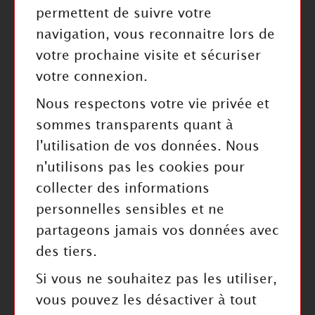
permettent de suivre votre
navigation, vous reconnaitre lors de
INFORMATIONS
votre prochaine visite et sécuriser
Mentions légales
votre connexion.
Politique de confidentialité
Nous respectons votre vie privée et
Index Égalité Professionnelle
sommes transparents quant à
Cookies
l'utilisation de vos données. Nous
n'utilisons pas les cookies pour
collecter des informations
personnelles sensibles et ne
RESTEZ INFORMÉ
partageons jamais vos données avec
des tiers.
Valider
Si vous ne souhaitez pas les utiliser,
J'ai pris connaissance de la politique de confidentialité
vous pouvez les désactiver à tout