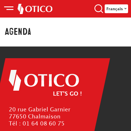
Français
Agenda
LET'S GO !
20 rue Gabriel Garnier
77650 Chalmaison
Tél : 01 64 08 60 75