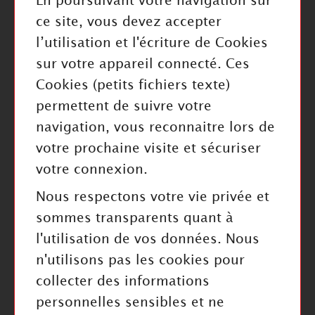
En poursuivant votre navigation sur
Rouleaux
ce site, vous devez accepter
Courroies
l’utilisation et l'écriture de Cookies
sur votre appareil connecté. Ces
Cookies (petits fichiers texte)
permettent de suivre votre
navigation, vous reconnaitre lors de
INFORMATIONS
votre prochaine visite et sécuriser
Mentions légales
votre connexion.
Politique de confidentialité
Nous respectons votre vie privée et
Index Égalité Professionnelle
sommes transparents quant à
Cookies
l'utilisation de vos données. Nous
n'utilisons pas les cookies pour
collecter des informations
personnelles sensibles et ne