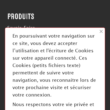
PRODUITS
Savoir-Faire
Roues
En poursuivant votre navigation sur
Rouleaux
ce site, vous devez accepter
Courroies
l’utilisation et l'écriture de Cookies
sur votre appareil connecté. Ces
Cookies (petits fichiers texte)
permettent de suivre votre
navigation, vous reconnaitre lors de
INFORMATIONS
votre prochaine visite et sécuriser
Mentions légales
votre connexion.
Politique de confidentialité
Nous respectons votre vie privée et
Index Égalité Professionnelle