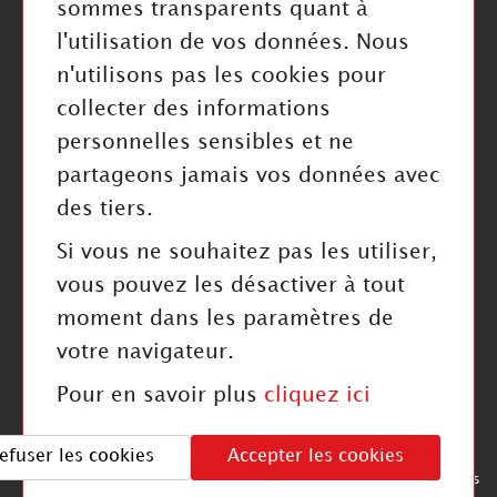
sommes transparents quant à
Cookies
l'utilisation de vos données. Nous
n'utilisons pas les cookies pour
collecter des informations
personnelles sensibles et ne
RESTEZ INFORMÉ
partageons jamais vos données avec
des tiers.
Valider
Si vous ne souhaitez pas les utiliser,
J'ai pris connaissance de la politique de confidentialité
vous pouvez les désactiver à tout
moment dans les paramètres de
NOUS SUIVRE
votre navigateur.
Pour en savoir plus
cliquez ici
©2025 OTICO. Tous droits réservés
efuser les cookies
Accepter les cookies
Mentions légales
Politique de confidentialité
- Cookies