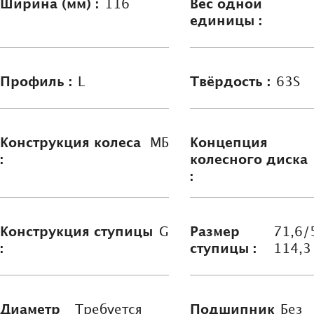
Ширина (мм) :
116
Вес одной
единицы :
Профиль :
L
Твёрдость :
63S
Конструкция колеса
МБ
Концепция
:
колесного диска
:
Конструкция ступицы
G
Размер
71,6/
:
ступицы :
114,3
Диаметр
Требуется
Подшипник
Без