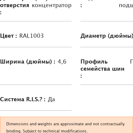
отверстия
концентратор
:
под
:
Цвет :
RAL1003
Диаметр (дюймы)
Ширина (дюймы) :
4,6
Профиль
семейства шин
:
Система R.I.S.? :
Да
Dimensions and weights are approximate and not contractually
binding. Subject to technical modifications.