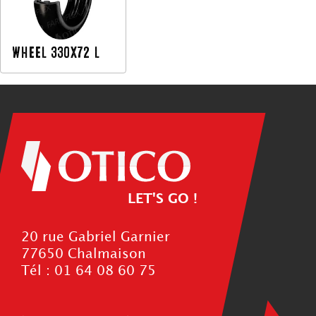
WHEEL 330X72 L
LET'S GO !
20 rue Gabriel Garnier
77650 Chalmaison
Tél : 01 64 08 60 75