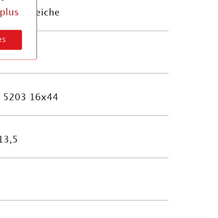
 plus
mer / Speiche
es
6×44
g 5203 16x44
13,5