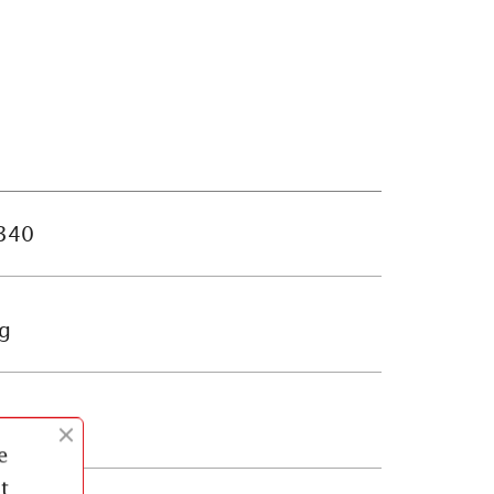
340
g
e
t