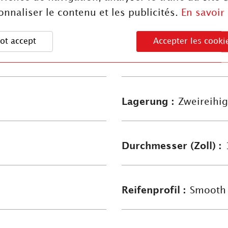
onnaliser le contenu et les publicités.
En savoir
Felgenkonzept :
Poly
ot accept
Accepter les cooki
Nabenabmessung :
1
Lagerung :
Zweireihi
Durchmesser (Zoll) :
Reifenprofil :
Smooth