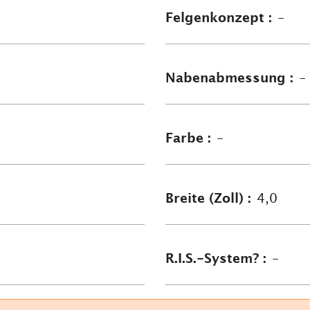
Felgenkonzept :
-
Nabenabmessung :
-
Farbe :
-
Breite (Zoll) :
4,0
R.I.S.-System? :
-