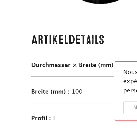
Artikeldetails
Durchmesser × Breite (mm) :
280×
Nous
expé
pers
Breite (mm) :
100
N
Profil :
L