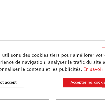
100
Durchmesser (mm) :
 utilisons des cookies tiers pour améliorer votr
rience de navigation, analyser le trafic du site e
onnaliser le contenu et les publicités.
En savoir
Stückgewicht :
1,7 kg
ot accept
Accepter les cooki
Härte :
63S