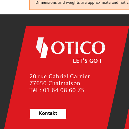
Dimensions and weights are approximate and not con
LET'S GO !
20 rue Gabriel Garnier
77650 Chalmaison
Tél : 01 64 08 60 75
Kontakt