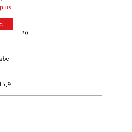
 plus
l
es
x10,8–120
abe
15,9