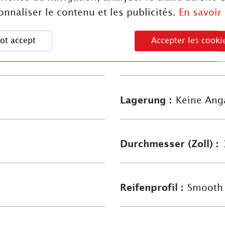
onnaliser le contenu et les publicités.
En savoir
Felgenkonzept :
Meta
ot accept
Accepter les cooki
Nabenabmessung :
4
Lagerung :
Keine Ang
Durchmesser (Zoll) :
Reifenprofil :
Smooth