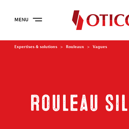
Expertises & solutions
Rouleaux
Vagues
Rouleau si