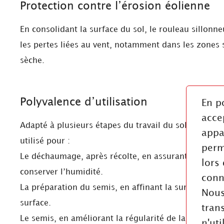
Protection contre l’érosion éolienne
En consolidant la surface du sol, le rouleau sillonn
les pertes liées au vent, notamment dans les zones 
sèche.
Polyvalence d’utilisation
En p
accep
Adapté à plusieurs étapes du travail du sol, le roule
appa
utilisé pour :
perm
Le déchaumage, après récolte, en assurant un rappu
lors
conserver l’humidité.
conn
La préparation du semis, en affinant la surface et re
Nous
surface.
tran
Le semis, en améliorant la régularité de la profondeu
n'ut