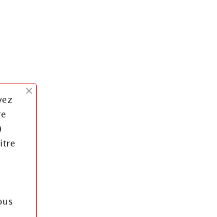
vez
re
)
itre
ous