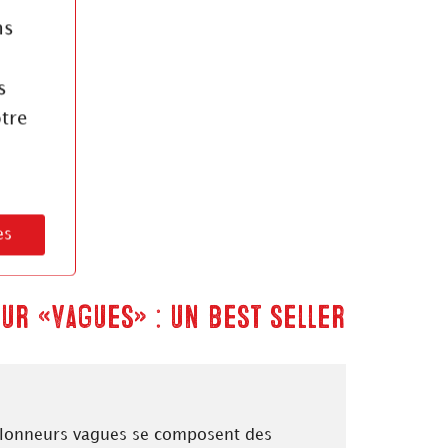
ns
s
tre
es
ur « vagues » : un best seller
lonneurs vagues se composent des