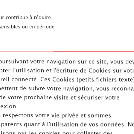
eur contribue à réduire
sensibles ou en période
oursuivant votre navigation sur ce site, vous de
ter l’utilisation et l'écriture de Cookies sur vot
au sillonneur peut être
reil connecté. Ces Cookies (petits fichiers texte
ettent de suivre votre navigation, vous reconna
i optimal afin de
 de votre prochaine visite et sécuriser votre
exion.
consolidant le sol en
 respectons votre vie privée et sommes
sparents quant à l'utilisation de vos données. N
r et la stabilité de la
ilisons pas les cookies pour collecter des