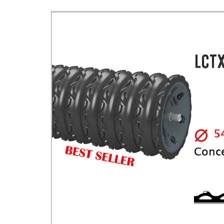
LCTX
⌀
5
Conce