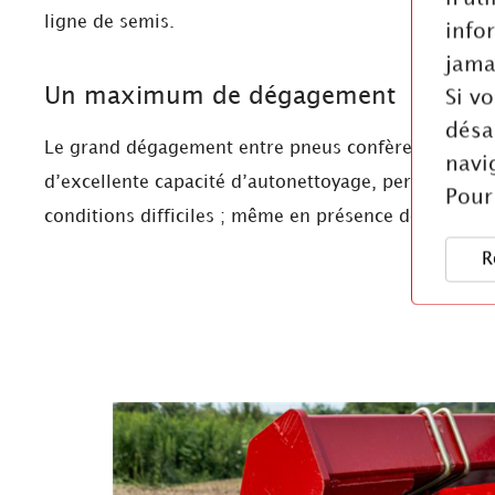
ligne de semis.
info
jama
Un maximum de dégagement
Si v
désa
Le grand dégagement entre pneus confère aux roul
navi
d’excellente capacité d’autonettoyage, permet ainsi
Pour
conditions difficiles ; même en présence de cailloux
R