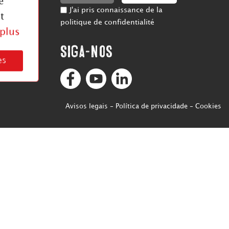
e
idade
J'ai pris connaissance de la
t
de
politique de confidentialité
 plus
Siga-nos
es
Avisos legais
-
Política de privacidade
-
Cookies