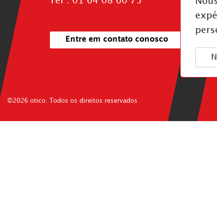
Tél : 01 64 08 60 75
Nous
expé
pers
Entre em contato conosco
N
©2026 otico. Todos os direitos reservados