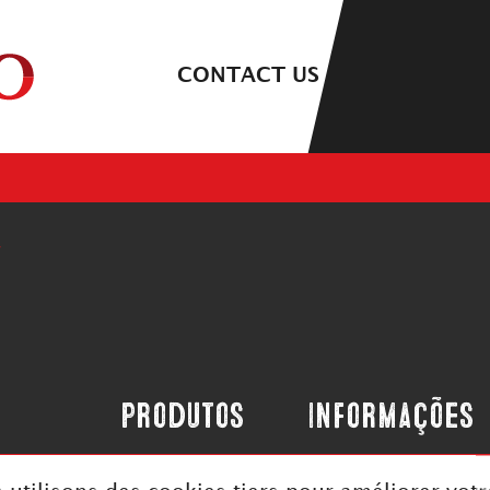
sa e desenvolvimento
CONTACT US
Produtos
Informações
Experiência
Avisos legais