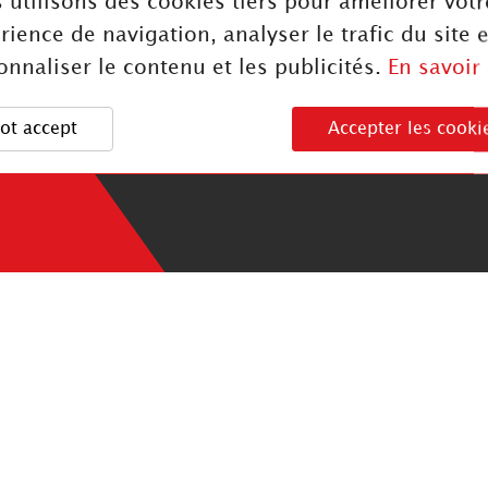
 utilisons des cookies tiers pour améliorer votr
Rodas
Política de privac
rience de navigation, analyser le trafic du site e
Rolos
Índice de igualda
onnaliser le contenu et les publicités.
En savoir
Correias
profissional
Cookies
ot accept
Accepter les cooki