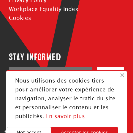
Privacy Policy
Workplace Equality Index
Cookies
Stay informed
Confirm
Nous utilisons des cookies tiers
J'ai pris connaissance de la politique de confidentialité
pour améliorer votre expérience de
navigation, analyser le trafic du site
Follow us
et personnaliser le contenu et les
publicités.
En savoir plus
©2026 otico. All rights reserved
Not accept
Accepter les cookies